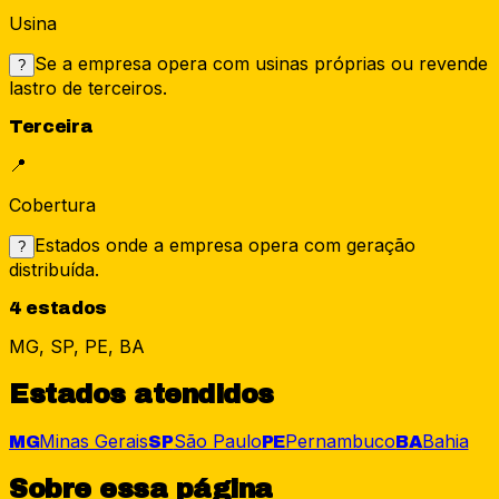
Usina
Se a empresa opera com usinas próprias ou revende
?
lastro de terceiros.
Terceira
📍
Cobertura
Estados onde a empresa opera com geração
?
distribuída.
4 estados
MG, SP, PE, BA
Estados atendidos
Minas Gerais
São Paulo
Pernambuco
Bahia
MG
SP
PE
BA
Sobre essa página