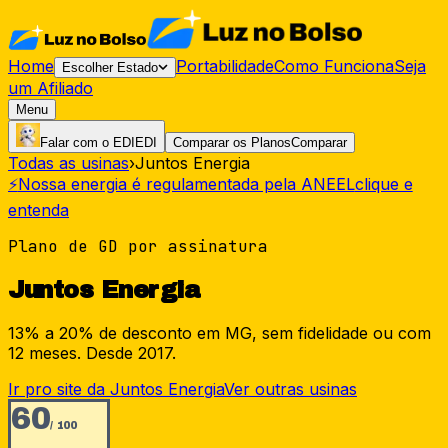
Home
Portabilidade
Como Funciona
Seja
Escolher Estado
um Afiliado
Menu
Falar com o EDI
EDI
Comparar os Planos
Comparar
Todas as usinas
›
Juntos Energia
Nossa energia é regulamentada pela ANEEL
clique e
⚡
entenda
Plano de GD por assinatura
Juntos Energia
13% a 20% de desconto em MG, sem fidelidade ou com
12 meses. Desde 2017.
Ir pro site da
Juntos Energia
Ver outras usinas
60
/ 100