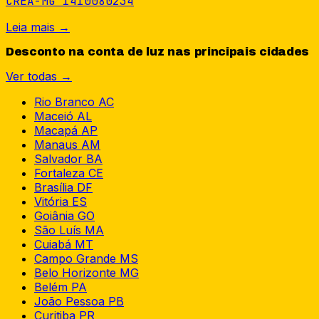
CREA-MG 1410080234
Leia mais →
Desconto na conta de luz nas principais cidades
Ver todas →
Rio Branco
AC
Maceió
AL
Macapá
AP
Manaus
AM
Salvador
BA
Fortaleza
CE
Brasília
DF
Vitória
ES
Goiânia
GO
São Luís
MA
Cuiabá
MT
Campo Grande
MS
Belo Horizonte
MG
Belém
PA
João Pessoa
PB
Curitiba
PR