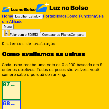
Home
Portabilidade
Como Funciona
Seja
Escolher Estado
um Afiliado
Menu
Falar com o EDI
EDI
Comparar os Planos
Comparar
Critérios de avaliação
Como avaliamos as usinas
Cada usina recebe uma nota de 0 a 100 baseada em 9
critérios objetivos. Todos os pesos são visíveis, você
sempre sabe o porquê do ranking.
87
/ 100
68
/ 100