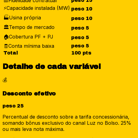
📅
Fidelidade contratual
peso
15
⚡
Capacidade instalada (MW)
peso
10
🏭
Usina própria
peso
10
🏛️
Tempo de mercado
peso
5
🏠
Cobertura PF + PJ
peso
5
🧾
Conta mínima baixa
peso
5
Total
100
pts
Detalhe de cada variável
💰
Desconto efetivo
peso
25
Percentual de desconto sobre a tarifa concessionária,
somando bônus exclusivo do canal Luz no Bolso. 25%
ou mais leva nota máxima.